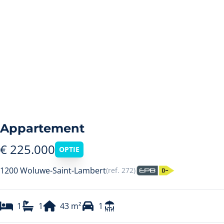
Appartement
€ 225.000
OPTIE
1200 Woluwe-Saint-Lambert
(ref.
272
)
1
1
43
m²
1