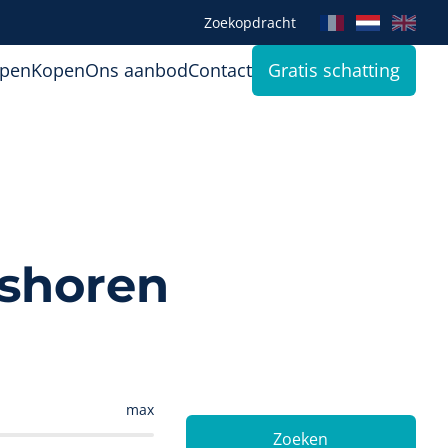
Zoekopdracht
open
Kopen
Ons aanbod
Contact
Gratis schatting
nshoren
max
Zoeken