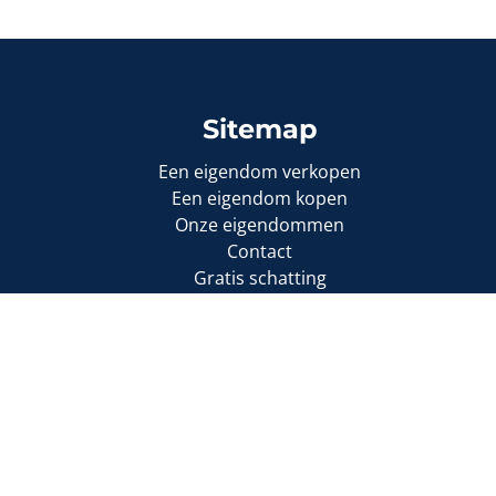
Sitemap
Een eigendom verkopen
Een eigendom kopen
Onze eigendommen
Contact
Gratis schatting
1000 Brussel
 509.589
m (polisnr. 730.390.160)
Cookie-instellingen