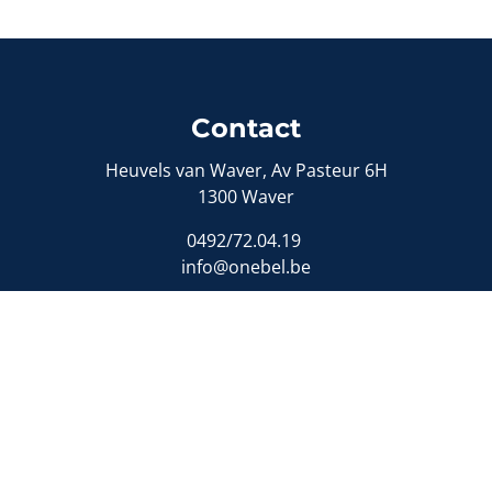
Contact
Heuvels van Waver, Av Pasteur 6H
1300 Waver
0492/72.04.19
info@onebel.be
Toezichthoudende autoriteit:
ituut van Vastgoedmakelaars (BIV)
- Luxemburgstraat 168, 
nd vastgoedmakelaar - bemiddelaar (België)
- BIV-nummers:
idsverzekering en financiële borgstelling:
NV AXA Belgiu
e Solutions
-
Disclaimer
-
Privacyverklaring
-
Cookiebeleid
-