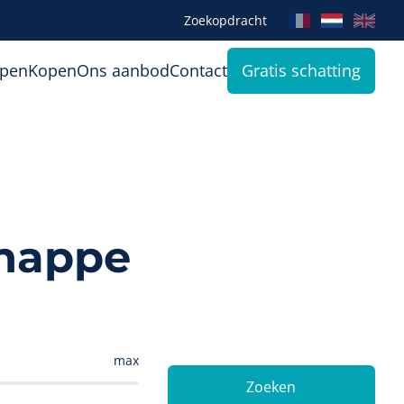
Zoekopdracht
open
Kopen
Ons aanbod
Contact
Gratis schatting
enappe
max
Zoeken