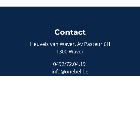
Contact
Heuvels van Waver, Av Pasteur 6H
1300 Waver
0492/72.04.19
info@onebel.be
Toezichthoudende autoriteit:
ituut van Vastgoedmakelaars (BIV)
- Luxemburgstraat 168, 
nd vastgoedmakelaar - bemiddelaar (België)
- BIV-nummers:
idsverzekering en financiële borgstelling:
NV AXA Belgiu
e Solutions
-
Disclaimer
-
Privacyverklaring
-
Cookiebeleid
-