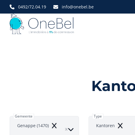
Ga naar hoofdinhoud
0492/72.04.19
info@onebel.be
Kanto
Gemeente
Type
Genappe (1470)
Kantoren
Remove
Remove