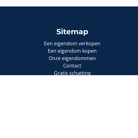
Sitemap
Een eigendom verkopen
Een eigendom kopen
Onze eigendommen
Contact
Gratis schatting
1000 Brussel
 509.589
m (polisnr. 730.390.160)
Cookie-instellingen