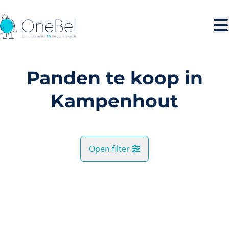
Ga naar hoofdinhoud
Panden te koop in
Kampenhout
Open filter
Gemeente
VERKOCHT
Kampenhout (1910)
Remove
Kaartweergave