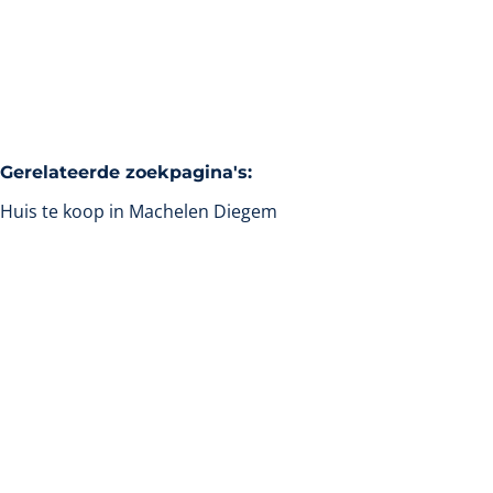
6
2
490
m²
690
m²
Gerelateerde zoekpagina's
:
Huis te koop in Machelen Diegem