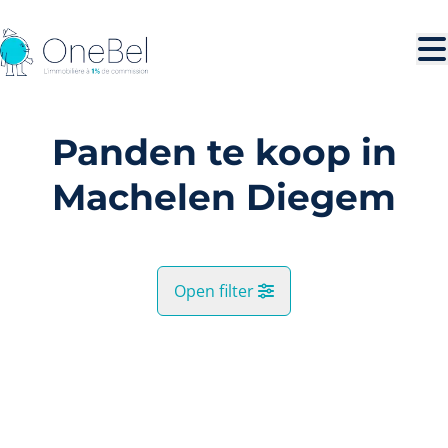
Ga naar hoofdinhoud
Panden te koop in
Machelen Diegem
Open filter
Gemeente
VERKOCHT
Machelen (1831)
Remove
Kaartweergave