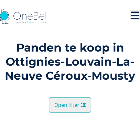
Ga naar hoofdinhoud
Panden te koop in
Ottignies-Louvain-La-
Neuve Céroux-Mousty
Open filter
Gemeente
VERKOCHT
Ottignies-Louvain-La-Neuve Céroux-Mousty