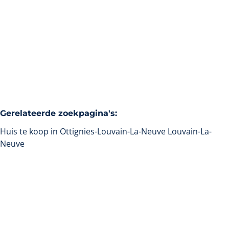
Verkocht
7
3
2
210
m²
416
m²
1
Gerelateerde zoekpagina's
:
Huis te koop in Ottignies-Louvain-La-Neuve Louvain-La-
Neuve