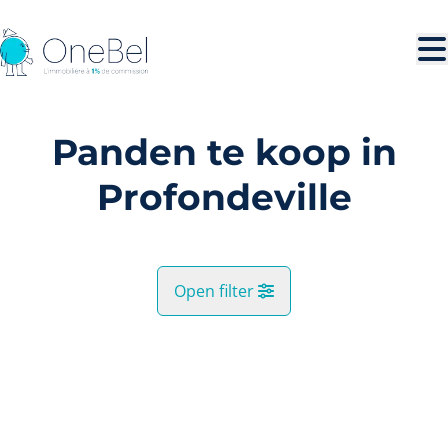
Ga naar hoofdinhoud
Panden te koop in
Profondeville
Open filter
Gemeente
VERKOCHT
Profondeville (5170)
Remove
Kaartweergave