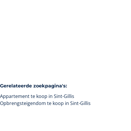
1060 Saint-Gilles
(ref.
123
)
Verkocht
4
5
80
m²
Gerelateerde zoekpagina's
:
Appartement te koop in Sint-Gillis
Opbrengsteigendom te koop in Sint-Gillis