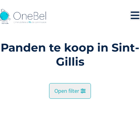
Ga naar hoofdinhoud
Panden te koop in Sint-
Gillis
Open filter
Gemeente
VERKOCHT
Sint-Gillis (1060)
Remove
Kaartweergave