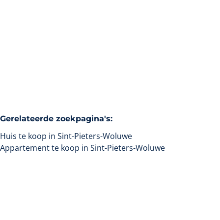
Verkocht
2
1
180
m²
309
m²
2
Gerelateerde zoekpagina's
:
Huis te koop in Sint-Pieters-Woluwe
Appartement te koop in Sint-Pieters-Woluwe