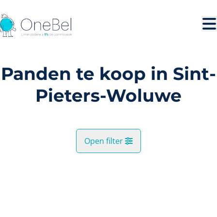
Ga naar hoofdinhoud
Panden te koop in Sint-
Pieters-Woluwe
Open filter
Gemeente
VERKOCHT
Sint-Pieters-Woluwe (1150)
Remove
Kaartweergave