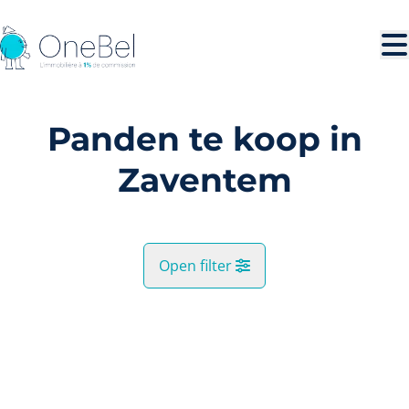
Ga naar hoofdinhoud
Panden te koop in
Zaventem
Open filter
Gemeente
VERKOCHT
Zaventem (1930)
Remove
Kaartweergave