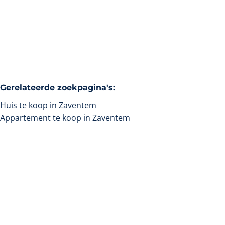
5
1
200
m²
500
m²
1959
Gerelateerde zoekpagina's
:
Huis te koop in Zaventem
Appartement te koop in Zaventem