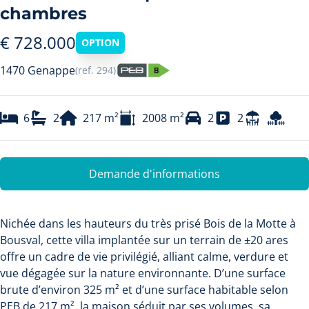
chambres
€ 728.000
OPTION
1470 Genappe
(ref.
294
)
6
2
217
m²
2008
m²
2
2
Demande d'informations
Nichée dans les hauteurs du très prisé Bois de la Motte à
Bousval, cette villa implantée sur un terrain de ±20 ares
offre un cadre de vie privilégié, alliant calme, verdure et
vue dégagée sur la nature environnante. D’une surface
brute d’environ 325 m² et d’une surface habitable selon
PEB de 217 m², la maison séduit par ses volumes, sa