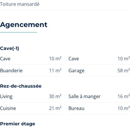
Toiture mansardé
Agencement
Cave(-1)
Cave
10
m²
Cave
10
m²
Buanderie
11
m²
Garage
58
m²
Rez-de-chaussée
Living
30
m²
Salle à manger
16
m²
Cuisine
21
m²
Bureau
10
m²
Premier étage