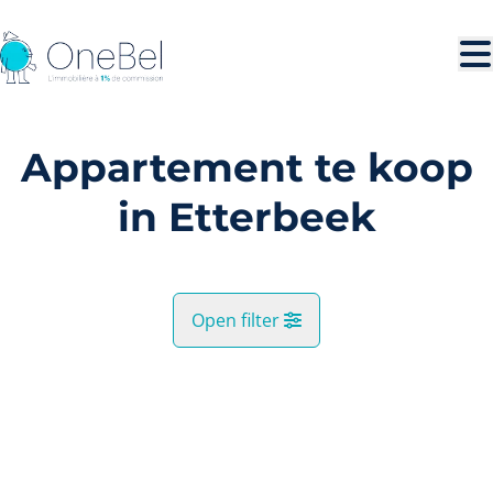
Ga naar hoofdinhoud
Appartement te koop
in Etterbeek
Open filter
Gemeente
VERKOCHT
Etterbeek (1040)
Remove
Kaartweergave