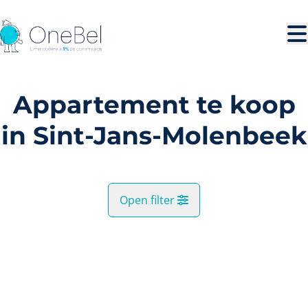
Ga naar hoofdinhoud
Appartement te koop
in Sint-Jans-Molenbeek
Open filter
Gemeente
OPTIE
Sint-Jans-Molenbeek (1080)
Remove
Kaartweergave