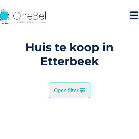
Ga naar hoofdinhoud
Huis te koop in
Etterbeek
Open filter
Gemeente
VERKOCHT
Etterbeek (1040)
Remove
Kaartweergave