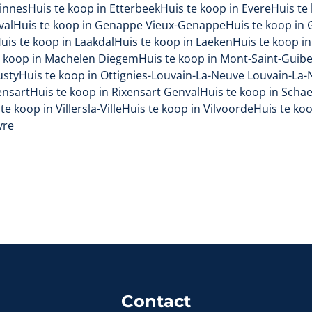
sinnes
Huis te koop in Etterbeek
Huis te koop in Evere
Huis te
val
Huis te koop in Genappe Vieux-Genappe
Huis te koop in
uis te koop in Laakdal
Huis te koop in Laeken
Huis te koop i
e koop in Machelen Diegem
Huis te koop in Mont-Saint-Guibe
usty
Huis te koop in Ottignies-Louvain-La-Neuve Louvain-La
ensart
Huis te koop in Rixensart Genval
Huis te koop in Scha
te koop in Villersla-Ville
Huis te koop in Vilvoorde
Huis te ko
vre
Contact