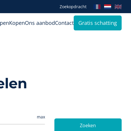
Zoekopdracht
open
Kopen
Ons aanbod
Contact
Gratis schatting
elen
max
Zoeken