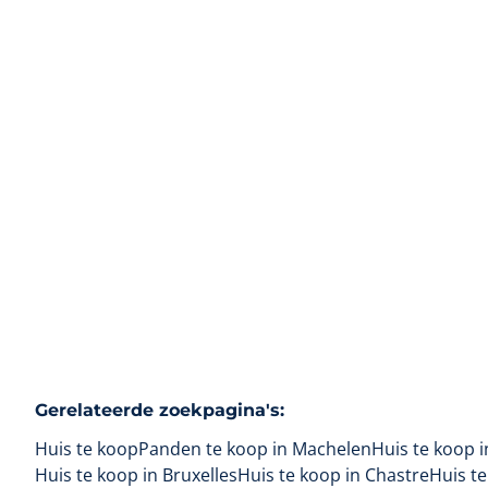
1831 Machelen
(ref.
106
)
Verkocht
4
1
120
m²
199
m²
1
Gerelateerde zoekpagina's
:
Huis te koop
Panden te koop in Machelen
Huis te koop 
Huis te koop in Bruxelles
Huis te koop in Chastre
Huis t