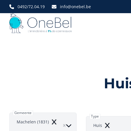
Ga naar hoofdinhoud
0492/72.04.19
info@onebel.be
Hui
Gemeente
Type
Machelen (1831)
Remove
Huis
Remove