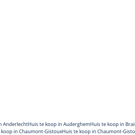
mogelijkheden
1831 Machelen Diegem
(ref.
99
)
Verkocht
6
2
490
m²
690
m²
in Anderlecht
Huis te koop in Auderghem
Huis te koop in Brai
e koop in Chaumont-Gistoux
Huis te koop in Chaumont-Gist