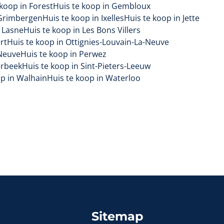
 koop in Forest
Huis te koop in Gembloux
 Grimbergen
Huis te koop in Ixelles
Huis te koop in Jette
n Lasne
Huis te koop in Les Bons Villers
rt
Huis te koop in Ottignies-Louvain-La-Neuve
-Neuve
Huis te koop in Perwez
erbeek
Huis te koop in Sint-Pieters-Leeuw
op in Walhain
Huis te koop in Waterloo
Sitemap