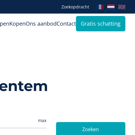
Zoekopdracht
open
Kopen
Ons aanbod
Contact
Gratis schatting
ventem
max
Zoeken