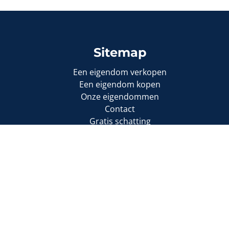
Sitemap
Een eigendom verkopen
Een eigendom kopen
Onze eigendommen
Contact
Gratis schatting
1000 Brussel
 509.589
m (polisnr. 730.390.160)
Cookie-instellingen