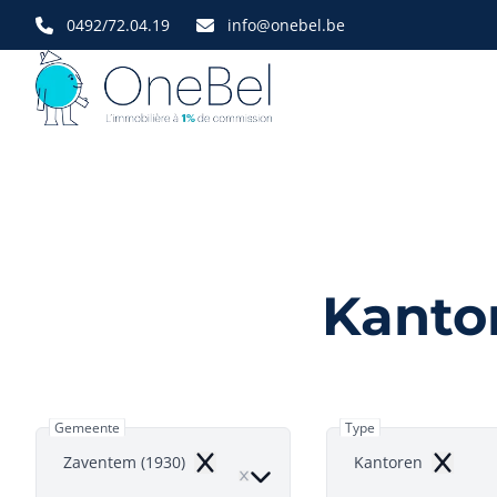
Ga naar hoofdinhoud
0492/72.04.19
info@onebel.be
Kanto
Gemeente
Type
Zaventem (1930)
Kantoren
Remove
Remove