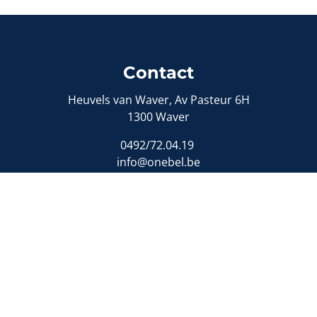
Contact
Heuvels van Waver, Av Pasteur 6H
1300 Waver
0492/72.04.19
info@onebel.be
Toezichthoudende autoriteit:
ituut van Vastgoedmakelaars (BIV)
- Luxemburgstraat 168, 
nd vastgoedmakelaar - bemiddelaar (België)
- BIV-nummers:
idsverzekering en financiële borgstelling:
NV AXA Belgiu
e Solutions
-
Disclaimer
-
Privacyverklaring
-
Cookiebeleid
-