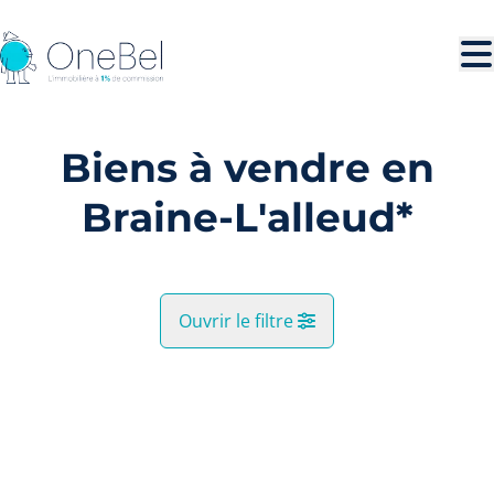
Aller au contenu principal
Biens à vendre en
Braine-L'alleud*
Ouvrir le filtre
Commune
VENDU
Braine-L'alleud* (1420)
Remove
Vue de la carte