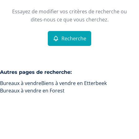
Type
Essayez de modifier vos critères de recherche ou
Bureaux
Recherche
Trier par
Remove
dites-nous ce que vous cherchez.
Recherche
Critères plus
Min. budget
Autres pages de recherche
:
Bureaux à vendre
Biens à vendre en Etterbeek
Max. budget
Bureaux à vendre en Forest
Chercher