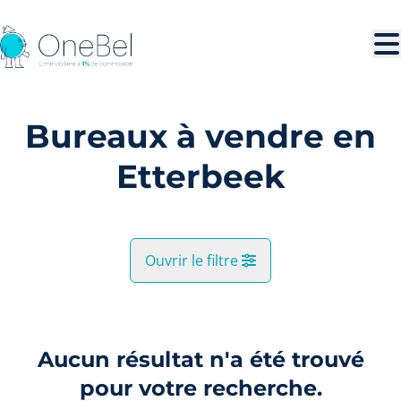
Aller au contenu principal
Bureaux à vendre en
Etterbeek
Ouvrir le filtre
Commune
Etterbeek (1040)
Aucun résultat n'a été trouvé
Remove
Vue de la carte
pour votre recherche.