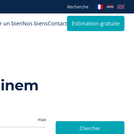
Recherche
r un bien
Nos biens
Contact
Estimation gratuite
ainem
max
Chercher