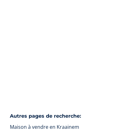
maison de vos rêves
1950 Kraainem
(ref.
262
)
€ 360.000
4
478
m²
Autres pages de recherche
:
Maison à vendre en Kraainem