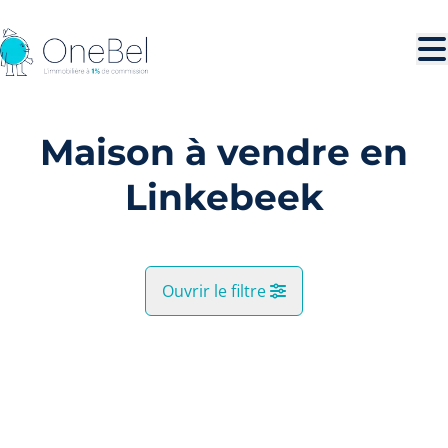
Aller au contenu principal
Maison à vendre en
Linkebeek
Ouvrir le filtre
Commune
VENDU
Linkebeek (1630)
Remove
Vue de la carte