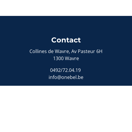
Contact
Collines de Wavre, Av Pasteur 6H
1300 Wavre
0492/72.04.19
info@onebel.be
aire agréé IPI sous le numéro 509.589 en Belgique - N° ent
IPI, rue du Luxembourg 16B, 1000 Bruxelles - Soumis au
code
sionnelle et cautionnement via AXA Belgium SA – police n° 7