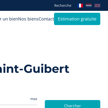
Recherche
r un bien
Nos biens
Contact
Estimation gratuite
int-Guibert
max
Chercher