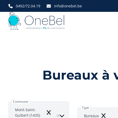
Aller au contenu principal
0492/72.04.19
info@onebel.be
Bureaux à 
Commune
Type
Mont-Saint-
Remove
Guibert (1435)
Bureaux