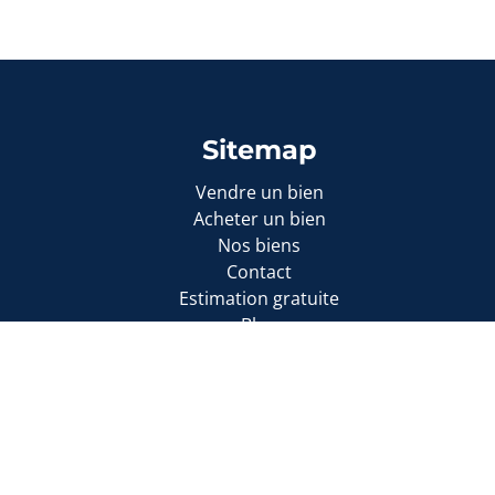
Sitemap
Vendre un bien
Acheter un bien
Nos biens
Contact
Estimation gratuite
Blog
reprise : TVA BE 0899047270
 déontologique de l’ IPI
30.390.160