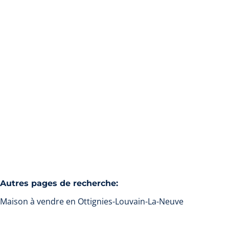
Belle maison 7 ch + bureau et garage
1348 Ottignies-Louvain-La-Neuve
(ref.
85
)
Vendu
7
3
2
210
m²
416
m²
1
Autres pages de recherche
:
Maison à vendre en Ottignies-Louvain-La-Neuve