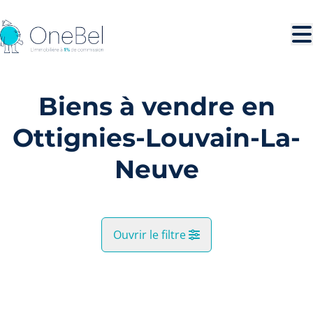
Aller au contenu principal
Biens à vendre en
Ottignies-Louvain-La-
Neuve
Ouvrir le filtre
Commune
VENDU
Ottignies-Louvain-La-Neuve (1340, 1348)
Remove