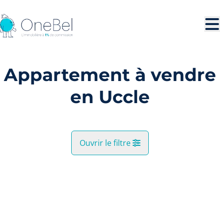
Aller au contenu principal
Appartement à vendre
en Uccle
Ouvrir le filtre
Commune
NOUVEAU
Uccle (1180)
Remove
Vue de la carte