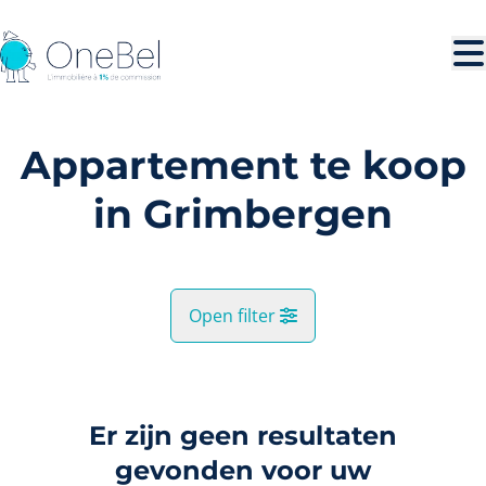
Ga naar hoofdinhoud
Appartement te koop
in Grimbergen
Open filter
Gemeente
Grimbergen (1850, 1853)
Er zijn geen resultaten
Remove
Kaartweergave
gevonden voor uw