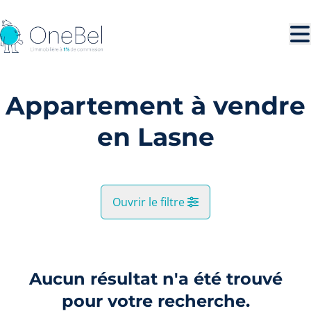
Aller au contenu principal
Appartement à vendre
en Lasne
Ouvrir le filtre
Commune
Lasne (1380)
Aucun résultat n'a été trouvé
Remove
Vue de la carte
pour votre recherche.