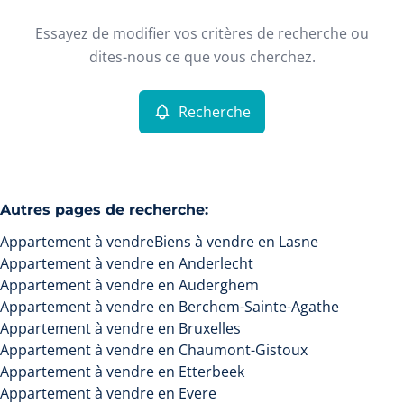
Type
Essayez de modifier vos critères de recherche ou
Appartement
Recherche
Trier par
Remove
dites-nous ce que vous cherchez.
Recherche
Critères plus
Min. budget
Autres pages de recherche
:
Appartement à vendre
Biens à vendre en Lasne
Max. budget
Appartement à vendre en Anderlecht
Appartement à vendre en Auderghem
Appartement à vendre en Berchem-Sainte-Agathe
Appartement à vendre en Bruxelles
Chercher
Appartement à vendre en Chaumont-Gistoux
Appartement à vendre en Etterbeek
Appartement à vendre en Evere