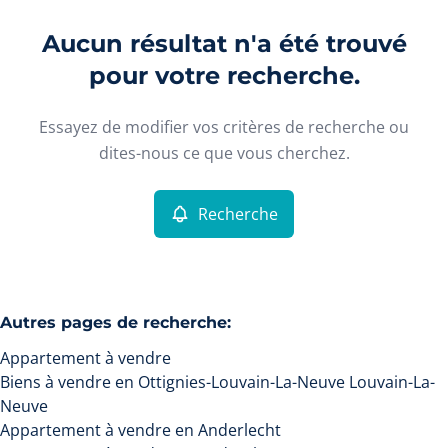
Commune
Ottignies-Louvain-La-Neuve Louvain-La-Neuve
Aucun résultat n'a été trouvé
Remove
(1348)
Vue de la carte
pour votre recherche.
Essayez de modifier vos critères de recherche ou
Recherche
Trier par
Type
dites-nous ce que vous cherchez.
Appartement
Remove
Recherche
Critères plus
Autres pages de recherche
:
Min. budget
Appartement à vendre
Biens à vendre en Ottignies-Louvain-La-Neuve Louvain-La-
Neuve
Max. budget
Appartement à vendre en Anderlecht