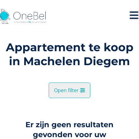
Ga naar hoofdinhoud
Appartement te koop
in Machelen Diegem
Open filter
Gemeente
Machelen (1831)
Er zijn geen resultaten
Remove
Kaartweergave
gevonden voor uw